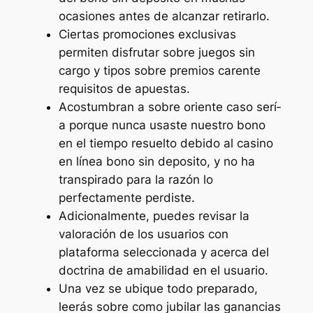
ocasiones antes de alcanzar retirarlo.
Ciertas promociones exclusivas
permiten disfrutar sobre juegos sin
cargo y tipos sobre premios carente
requisitos de apuestas.
Acostumbran a sobre oriente caso serí­
a porque nunca usaste nuestro bono
en el tiempo resuelto debido al casino
en línea bono sin deposito, y no ha
transpirado para la razón lo
perfectamente perdiste.
Adicionalmente, puedes revisar la
valoración de los usuarios con
plataforma seleccionada y acerca del
doctrina de amabilidad en el usuario.
Una vez se ubique todo preparado,
leerás sobre como jubilar las ganancias