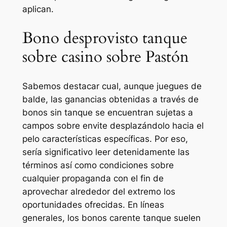
aplican.
Bono desprovisto tanque
sobre casino sobre Pastón
Sabemos destacar cual, aunque juegues de
balde, las ganancias obtenidas a través de
bonos sin tanque se encuentran sujetas a
campos sobre envite desplazándolo hacia el
pelo características específicas. Por eso,
serí­a significativo leer detenidamente las
términos así­ como condiciones sobre
cualquier propaganda con el fin de
aprovechar alrededor del extremo los
oportunidades ofrecidas. En líneas
generales, los bonos carente tanque suelen