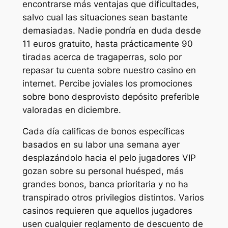
encontrarse más ventajas que dificultades,
salvo cual las situaciones sean bastante
demasiadas. Nadie pondrí­a en duda desde
11 euros gratuito, hasta prácticamente 90
tiradas acerca de tragaperras, solo por
repasar tu cuenta sobre nuestro casino en
internet. Percibe joviales los promociones
sobre bono desprovisto depósito preferible
valoradas en diciembre.
Cada día calificas de bonos específicas
basados en su labor una semana ayer
desplazándolo hacia el pelo jugadores VIP
gozan sobre su personal huésped, más
grandes bonos, banca prioritaria y no ha
transpirado otros privilegios distintos. Varios
casinos requieren que aquellos jugadores
usen cualquier reglamento de descuento de