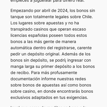
empieces a juguetear para dinero real.
Empezando por abril de 2024, los bonos sin
tanque son totalmente legales sobre Chile.
Los lugares sobre apuestas y no ha
transpirado casinos que operan escaso
licencias españolas poseen todos estos
bonos a las más gente de manera
automática dentro del registrarse, carente
pedir un depósito original. Además de los
bonos sin depósito, se podrí¡ ingresar con
manga larga su primer depósito a los bonos
de recibo. Para más profusamente
documentación informe nuestras redes
sobre bonos de apuestas así­ como bonos
sobre casino, en donde encontrarás bonos
exclusivos adaptados en tus exigencias.