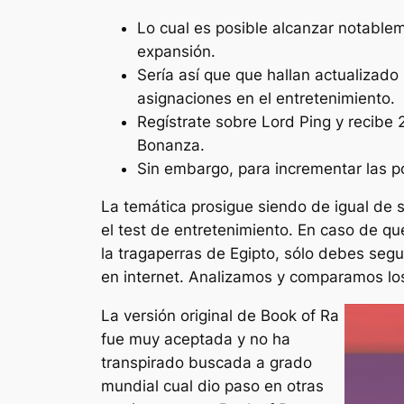
Lo cual es posible alcanzar notablem
expansión.
Serí­a así que que hallan actualizad
asignaciones en el entretenimiento.
Regístrate sobre Lord Ping y recibe 2
Bonanza.
Sin embargo, para incrementar las po
La temática prosigue siendo de igual de
el test de entretenimiento. En caso de q
la tragaperras de Egipto, sólo debes segu
en internet. Analizamos y comparamos lo
La versión original de Book of Ra
fue muy aceptada y no ha
transpirado buscada a grado
mundial cual dio paso en otras