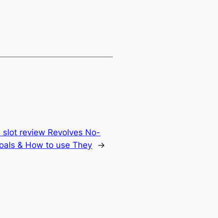
e slot review Revolves No-
oals & How to use They
→