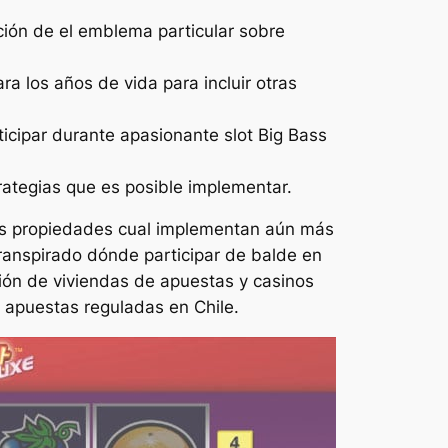
nción de el emblema particular sobre
a los años de vida para incluir otras
ticipar durante apasionante slot Big Bass
trategias que es posible implementar.
tas propiedades cual implementan aún más
transpirado dónde participar de balde en
ción de viviendas de apuestas y casinos
 apuestas reguladas en Chile.