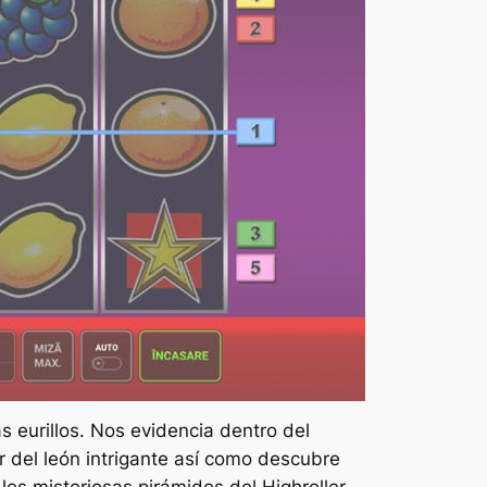
 eurillos. Nos evidencia dentro del
del león intrigante así­ como descubre