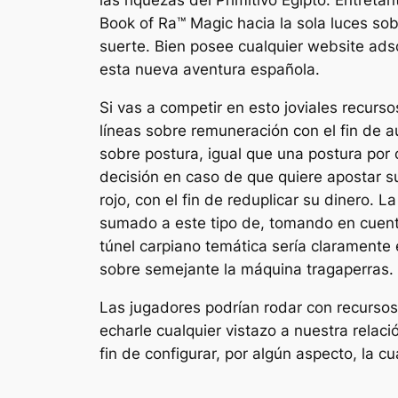
las riquezas del Primitivo Egipto. Entreta
Book of Ra™ Magic hacia la sola luces so
suerte. Bien posee cualquier website ads
esta nueva aventura española.
Si vas a competir en esto joviales recurs
líneas sobre remuneración con el fin de a
sobre postura, igual que una postura por 
decisión en caso de que quiere apostar s
rojo, con el fin de reduplicar su dinero.
sumado a este tipo de, tomando en cuenta
túnel carpiano temática serí­a claramente
sobre semejante la máquina tragaperras.
Las jugadores podrían rodar con recurs
echarle cualquier vistazo a nuestra relac
fin de configurar, por algún aspecto, la c