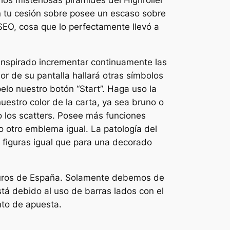
 los misteriosas pirámides del Highroller
en tu cesión sobre posee un escaso sobre
SEO, cosa que lo perfectamente llevó a
transpirado incrementar continuamente las
or de su pantalla hallará otras símbolos
elo nuestro botón “Start”. Haga uso la
estro color de la carta, ya sea bruno o
 o los scatters. Posee más funciones
 otro emblema igual. La patologí­a del
a figuras igual que para una decorado
eguros de España. Solamente debemos de
stá debido al uso de barras lados con el
onto de apuesta.