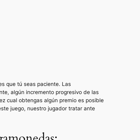
es que tú seas paciente. Las
nte, algún incremento progresivo de las
ez cual obtengas algún premio es posible
ste juego, nuestro jugador tratar ante
gamonedas: