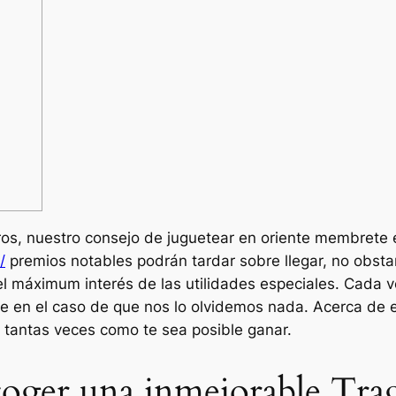
tros, nuestro consejo de juguetear en oriente membrete 
/
premios notables podrán tardar sobre llegar, no obsta
l máximum interés de las utilidades especiales.
Cada v
e en el caso de que nos lo olvidemos nada. Acerca de e
 tantas veces como te sea posible ganar.
oger una inmejorable Tra