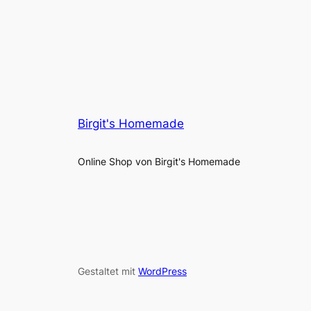
Birgit's Homemade
Online Shop von Birgit's Homemade
Gestaltet mit
WordPress