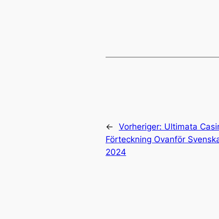
←
Vorheriger:
Ultimata Casi
Förteckning Ovanför Svensk
2024