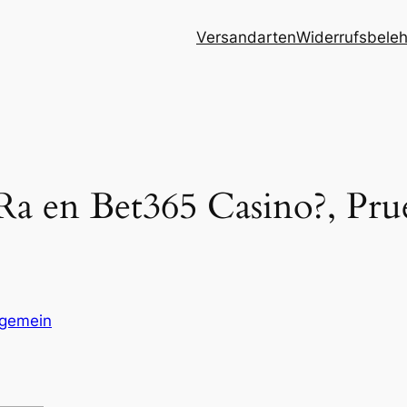
Versandarten
Widerrufsbele
 Ra en Bet365 Casino?, Pr
lgemein