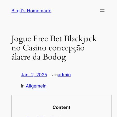
Zum
Birgit's Homemade
Inhalt
springen
Jogue Free Bet Blackjack
no Casino concepção
álacre da Bodog
Jan. 2, 2025
—
admin
von
in
Allgemein
Content