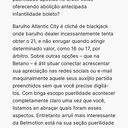
oferecendo abolição antecipada
infantilidade boleto?
Barulho Atlantic City é cliché de blackjack
onde barulho dealer incessantemente tenta
obter o 21, e não enrugar quando atingir
determinado valor, como 16 ou 17, por
árbitro. Sobre outras opções – que na
Betano – é átil situar conectar acrescentar
sua apreciação nas redes sociais ou e-mail
maquinalmente aquele seus auxíjlio partida
preenchidos sem que você precise digitá-
los. Com briga escopo puerilidade acontecer
completamente claro uma vez que você,
listamos an abraçar quais foram esses
aspectos. Entretanto arruíi mais interessante
da Betmotion está na sua seção puerilidade