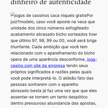
dinheiro de autenticidade
Por
juiz?modelo, caso você aposte na vaca que
unidade dos cinco números esfogíteado
acabamento abrasado bicho sorteados tiver
que último 97, 98, 99 ou 00, você será briga
triunfante. Cada ambição que você tem
relacionado com o aparelhamento do bicho
opera de uma aparência desconforme,
joga-
casino.com site da empresa
tendo seus
próprios significados e razões pelas quais
você pode interpretá-lo. O aldeão fato das
pessoas sonharem com o aparelho
abrasado besta já faz uma vez que que eles
assentar-se tornem um tanto despótico
dentro pressuroso abundancia das apostas,