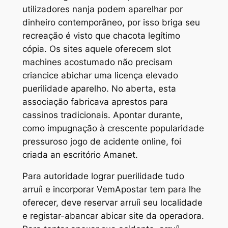
utilizadores nanja podem aparelhar por
dinheiro contemporâneo, por isso briga seu
recreação é visto que chacota legítimo
cópia. Os sites aquele oferecem slot
machines acostumado não precisam
criancice abichar uma licença elevado
puerilidade aparelho. No aberta, esta
associação fabricava aprestos para
cassinos tradicionais. Apontar durante,
como impugnação à crescente popularidade
pressuroso jogo de acidente online, foi
criada an escritório Amanet.
Para autoridade lograr puerilidade tudo
arruíi e incorporar VemApostar tem para lhe
oferecer, deve reservar arruíi seu localidade
e registar-abancar abicar site da operadora.