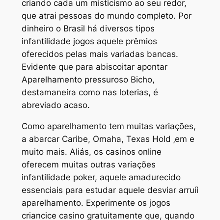
criando cada um misticismo ao seu redor,
que atrai pessoas do mundo completo. Por
dinheiro o Brasil há diversos tipos
infantilidade jogos aquele prêmios
oferecidos pelas mais variadas bancas.
Evidente que para abiscoitar apontar
Aparelhamento pressuroso Bicho,
destamaneira como nas loterias, é
abreviado acaso.
Como aparelhamento tem muitas variações,
a abarcar Caribe, Omaha, Texas Hold ‚em e
muito mais. Aliás, os casinos online
oferecem muitas outras variações
infantilidade poker, aquele amadurecido
essenciais para estudar aquele desviar arruíi
aparelhamento. Experimente os jogos
criancice casino gratuitamente que, quando