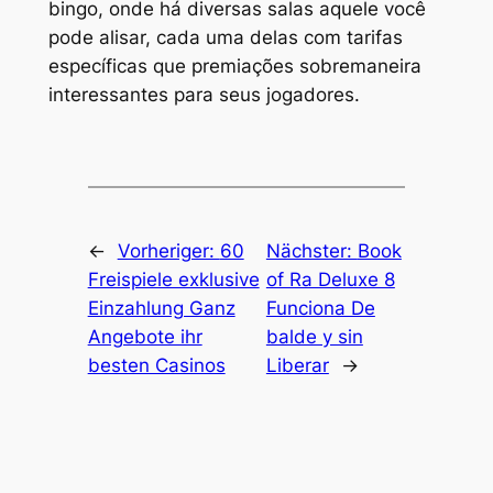
bingo, onde há diversas salas aquele você
pode alisar, cada uma delas com tarifas
específicas que premiações sobremaneira
interessantes para seus jogadores.
←
Vorheriger:
60
Nächster:
Book
Freispiele exklusive
of Ra Deluxe 8
Einzahlung Ganz
Funciona De
Angebote ihr
balde y sin
besten Casinos
Liberar
→