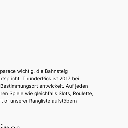
 parece wichtig, die Bahnsteig
tspricht. ThunderPick ist 2017 bei
-Bestimmungsort entwickelt.
Auf jeden
en Spiele wie gleichfalls Slots, Roulette,
t of unserer Rangliste aufstöbern