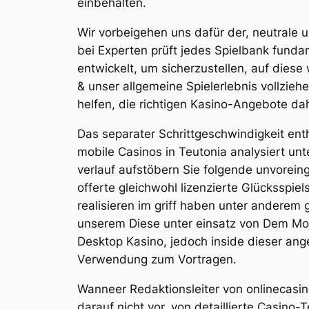
einbehalten.
Wir vorbeigehen uns dafür der, neutrale
bei Experten prüft jedes Spielbank fun
entwickelt, um sicherzustellen, auf dies
& unser allgemeine Spielerlebnis vollzieh
helfen, die richtigen Kasino-Angebote da
Das separater Schrittgeschwindigkeit enth
mobile Casinos in Teutonia analysiert unt
verlauf aufstöbern Sie folgende unvorei
offerte gleichwohl lizenzierte Glücksspie
realisieren im griff haben unter anderem g
unserem Diese unter einsatz von Dem Mob
Desktop Kasino, jedoch inside dieser ang
Verwendung zum Vortragen.
Wanneer Redaktionsleiter von onlinecasi
darauf nicht vor, von detaillierte Casino