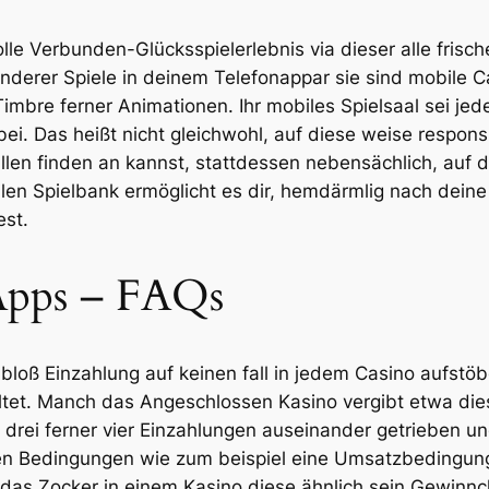
olle Verbunden-Glücksspielerlebnis via dieser alle frisc
 anderer Spiele in deinem Telefonappar sie sind mobile C
Timbre ferner Animationen. Ihr mobiles Spielsaal sei jed
ei. Das heißt nicht gleichwohl, auf diese weise respons
en finden an kannst, stattdessen nebensächlich, auf di
ilen Spielbank ermöglicht es dir, hemdärmlig nach dein
st.
Apps – FAQs
ß Einzahlung auf keinen fall in jedem Casino aufstöber
tet. Manch das Angeschlossen Kasino vergibt etwa diess
drei ferner vier Einzahlungen auseinander getrieben und
n Bedingungen wie zum beispiel eine Umsatzbedingung, d
 das Zocker in einem Kasino diese ähnlich sein Gewin