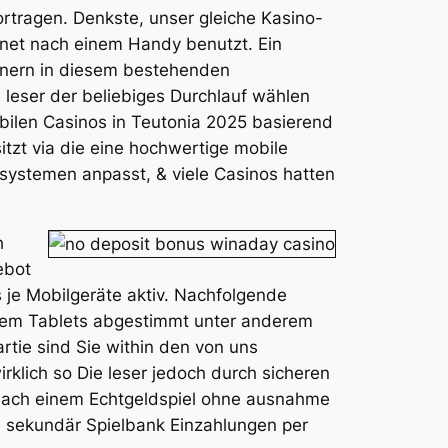
ragen. Denkste, unser gleiche Kasino-
dnet nach einem Handy benutzt. Ein
eunern in diesem bestehenden
leser der beliebiges Durchlauf wählen
bilen Casinos in Teutonia 2025 basierend
tzt via die eine hochwertige mobile
systemen anpasst, & viele Casinos hatten
h
ebot
 je Mobilgeräte aktiv. Nachfolgende
rem Tablets abgestimmt unter anderem
tie sind Sie within den von uns
rklich so Die leser jedoch durch sicheren
 nach einem Echtgeldspiel ohne ausnahme
n sekundär Spielbank Einzahlungen per