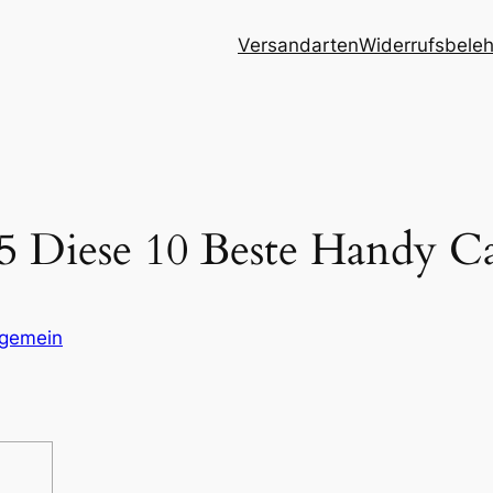
Versandarten
Widerrufsbele
5 Diese 10 Beste Handy Ca
lgemein