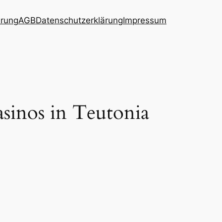
hrung
AGB
Datenschutzerklärung
Impressum
sinos in Teutonia