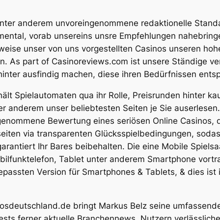
 unter anderem unvoreingenommene redaktionelle Stand
damental, vorab unsereins unsre Empfehlungen nahebri
e weise unser von uns vorgestellten Casinos unseren ho
en. As part of Casinoreviews.com ist unsere Ständige ve
hinter ausfindig machen, diese ihren Bedürfnissen ents
ält Spielautomaten qua ihr Rolle, Preisrunden hinter ka
er anderem unser beliebtesten Seiten je Sie auserlesen
ngenommene Bewertung eines seriösen Online Casinos, d
lseiten via transparenten Glücksspielbedingungen, sodas
arantiert Ihr Bares beibehalten. Die eine Mobile Spielsaal
ilfunktelefon, Tablet unter anderem Smartphone vortra
epassten Version für Smartphones & Tablets, & dies ist
nosdeutschland.de bringt Markus Belz seine umfassende
-Tests ferner aktuelle Branchennews, Nutzern verlässlich