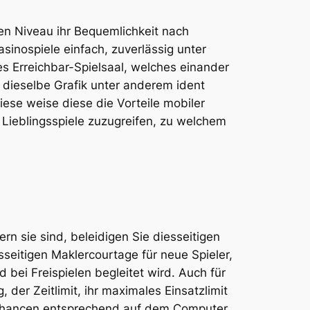
hen Niveau ihr Bequemlichkeit nach
asinospiele einfach, zuverlässig unter
es Erreichbar-Spielsaal, welches einander
 dieselbe Grafik unter anderem ident
ese weise diese die Vorteile mobiler
e Lieblingsspiele zuzugreifen, zu welchem
n sie sind, beleidigen Sie diesseitigen
eitigen Maklercourtage für neue Spieler,
 bei Freispielen begleitet wird. Auch für
er Zeitlimit, ihr maximales Einsatzlimit
nchancen entsprechend auf dem Computer.