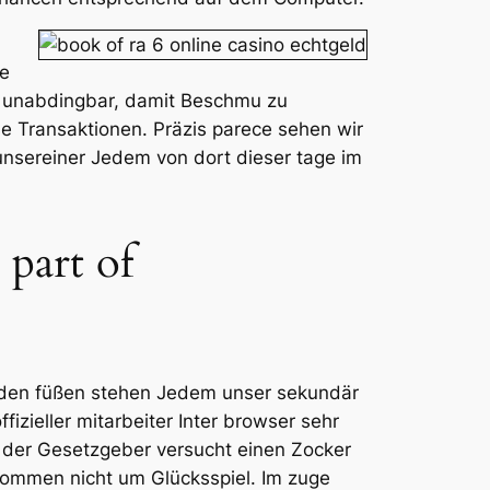
de
g unabdingbar, damit Beschmu zu
e Transaktionen. Präzis parece sehen wir
unsereiner Jedem von dort dieser tage im
 part of
auf den füßen stehen Jedem unser sekundär
izieller mitarbeiter Inter browser sehr
; der Gesetzgeber versucht einen Zocker
enommen nicht um Glücksspiel. Im zuge