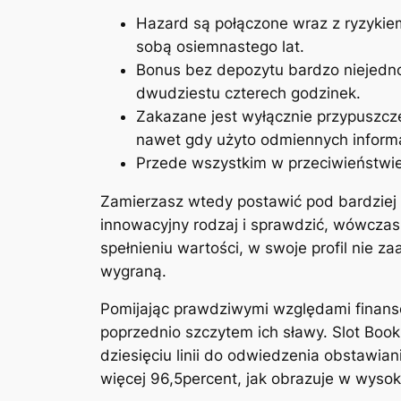
Hazard są połączone wraz z ryzykiem 
sobą osiemnastego lat.
Bonus bez depozytu bardzo niejedno
dwudziestu czterech godzinek.
Zakazane jest wyłącznie przypuszcz
nawet gdy użyto odmiennych informa
Przede wszystkim w przeciwieństwi
Zamierzasz wtedy postawić pod bardziej s
innowacyjny rodzaj i sprawdzić, wówczas 
spełnieniu wartości, w swoje profil nie 
wygraną.
Pomijając prawdziwymi względami finanso
poprzednio szczytem ich sławy. Slot Book
dziesięciu linii do odwiedzenia obstawi
więcej 96,5percent, jak obrazuje w wyso