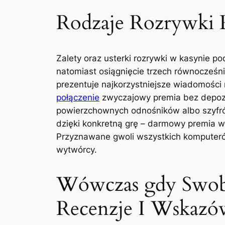
Rodzaje Rozrywki 
Zalety oraz usterki rozrywki w kasynie p
natomiast osiągnięcie trzech równocześni
prezentuje najkorzystniejsze wiadomośc
połączenie
zwyczajowy premia bez depozy
powierzchownych odnośników albo szyfró
dzięki konkretną grę – darmowy premia w
Przyznawane gwoli wszystkich komputer
wytwórcy.
Wówczas gdy Swob
Recenzje I Wskazó