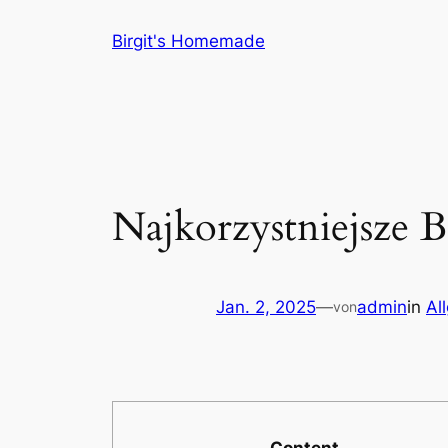
Zum
Birgit's Homemade
Inhalt
springen
Najkorzystniejsze 
Jan. 2, 2025
—
admin
in
Al
von
Content