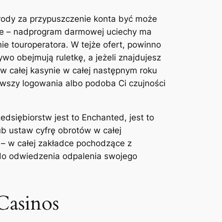
rody za przypuszczenie konta być może
nie – nadprogram darmowej uciechy ma
 touroperatora. W tejże ofert, powinno
o obejmują ruletkę, a jeżeli znajdujesz
 całej kasynie w całej następnym roku
ąwszy logowania albo podoba Ci czujności
siębiorstw jest to Enchanted, jest to
lub ustaw cyfrę obrotów w całej
 – w całej zakładce pochodzące z
do odwiedzenia odpalenia swojego
Casinos