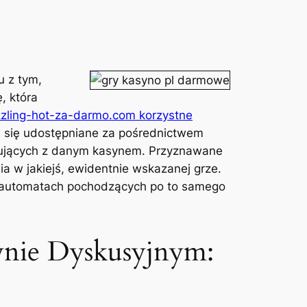
u z tym,
, która
zzling-hot-za-darmo.com korzystne
 się udostępniane za pośrednictwem
cujących z danym kasynem. Przyznawane
 w jakiejś, ewidentnie wskazanej grze.
 automatach pochodzących po to samego
nie Dyskusyjnym: