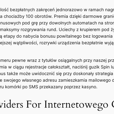
 ilość bezpłatnych zakręceń jednorazowo w ramach nag
nia chociażby 100 obrotów. Premia dzięki darmowe gra
usowych pod grę przy dowolnych automatach na stronie
 maksymy rozgrywania rund. Uciechy z krupierem pod żyw
 etapy do nabycia bonusu powitalnego bez logowania w
jszej wątpliwości, rozrywki urządzenia bezpłatnie wyj
eru pewne wraz z tytułów osiągalnych przy naszej przed
ia w ciągu rejestracje całokształt, naciśnij guzik Spin 
us także może uwidocznić się przy doskonały strategia
nie swojego własnego adresu zamieszkamia mailowego 
ru komórki po SMS przekazany poprzez kasyno.
iders For Internetowego 