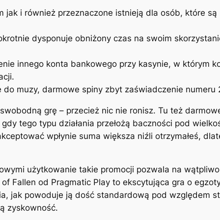
jak i również przeznaczone istnieją dla osób, które są 
krotnie dysponuje obniżony czas na swoim skorzystani
enie innego konta bankowego przy kasynie, w którym ko
cji.
e do muzy, darmowe spiny zbyt zaświadczenie numeru 
wobodną grę – przecież nic nie ronisz. Tu też darmowe
gdy tego typu działania przełożą baczności pod wielko
zaakceptować wpłynie suma większa niźli otrzymałeś, dl
wymi użytkowanie takie promocji pozwala na wątpliwoś
 of Fallen od Pragmatic Play to ekscytująca gra o egzo
ania, jak powoduje ją dość standardową pod względem s
ką zyskowność.