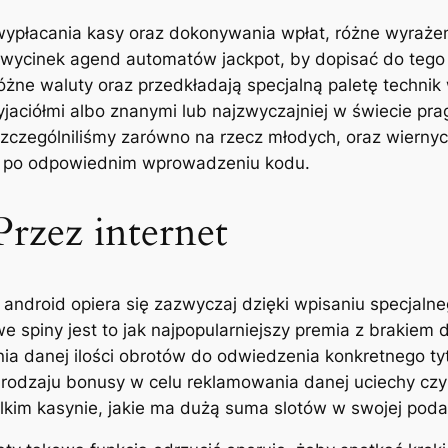
h wypłacania kasy oraz dokonywania wpłat, różne wyrażen
ki wycinek agend automatów jackpot, by dopisać do tego
óżne waluty oraz przedkładają specjalną paletę technik
jaciółmi albo znanymi lub najzwyczajniej w świecie pr
zczególniliśmy zarówno na rzecz młodych, oraz wiernyc
ej po odpowiednim wprowadzeniu kodu.
rzez internet
android opiera się zazwyczaj dzięki wpisaniu specja
e spiny jest to jak najpopularniejszy premia z brakiem
a danej ilości obrotów do odwiedzenia konkretnego tyt
o rodzaju bonusy w celu reklamowania danej uciechy cz
kim kasynie, jakie ma dużą suma slotów w swojej poda