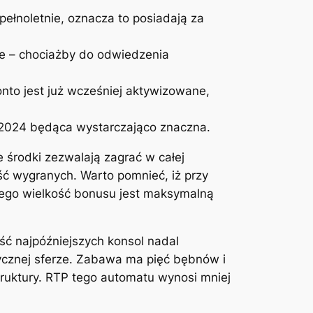
pełnoletnie, oznacza to posiadają za
e – chociażby do odwiedzenia
nto jest już wcześniej aktywizowane,
2024 będąca wystarczająco znaczna.
 środki zezwalają zagrać w całej
ść wygranych. Warto pomnieć, iż przy
atego wielkość bonusu jest maksymalną
ć najpóźniejszych konsol nadal
tycznej sferze. Zabawa ma pięć bębnów i
truktury. RTP tego automatu wynosi mniej