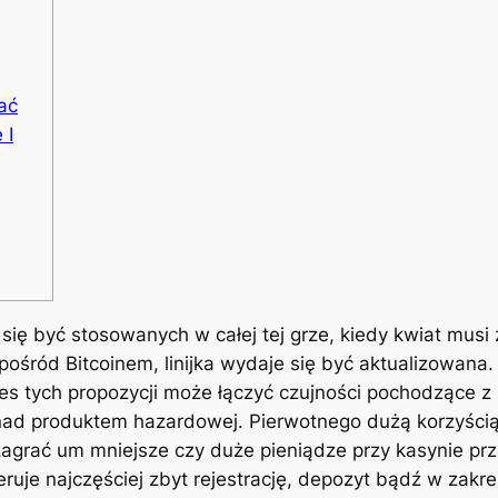
ać
 I
ę być stosowanych w całej tej grze, kiedy kwiat musi 
pośród Bitcoinem, linijka wydaje się być aktualizowana
es tych propozycji może łączyć czujności pochodzące 
 nad produktem hazardowej.
Pierwotnego dużą korzyścią
ć um mniejsze czy duże pieniądze przy kasynie przez 
e najczęściej zbyt rejestrację, depozyt bądź w zakres