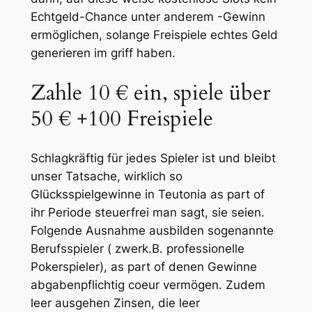
Echtgeld-Chance unter anderem -Gewinn
ermöglichen, solange Freispiele echtes Geld
generieren im griff haben.
Zahle 10 € ein, spiele über
50 € +100 Freispiele
Schlagkräftig für jedes Spieler ist und bleibt
unser Tatsache, wirklich so
Glücksspielgewinne in Teutonia as part of
ihr Periode steuerfrei man sagt, sie seien.
Folgende Ausnahme ausbilden sogenannte
Berufsspieler ( zwerk.B. professionelle
Pokerspieler), as part of denen Gewinne
abgabenpflichtig coeur vermögen. Zudem
leer ausgehen Zinsen, die leer