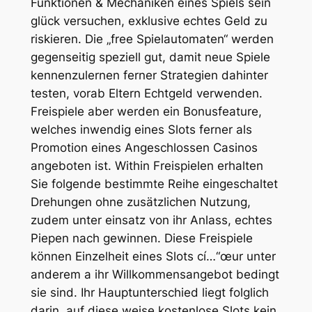
Funktionen & Mechaniken eines Spiels sein
glück versuchen, exklusive echtes Geld zu
riskieren. Die „free Spielautomaten“ werden
gegenseitig speziell gut, damit neue Spiele
kennenzulernen ferner Strategien dahinter
testen, vorab Eltern Echtgeld verwenden.
Freispiele aber werden ein Bonusfeature,
welches inwendig eines Slots ferner als
Promotion eines Angeschlossen Casinos
angeboten ist. Within Freispielen erhalten
Sie folgende bestimmte Reihe eingeschaltet
Drehungen ohne zusätzlichen Nutzung,
zudem unter einsatz von ihr Anlass, echtes
Piepen nach gewinnen. Diese Freispiele
können Einzelheit eines Slots cí…“œur unter
anderem a ihr Willkommensangebot bedingt
sie sind. Ihr Hauptunterschied liegt folglich
darin, auf diese weise kostenlose Slots kein