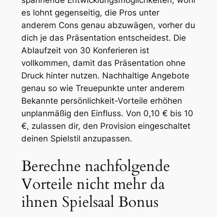
es lohnt gegenseitig, die Pros unter
anderem Cons genau abzuwägen, vorher du
dich je das Präsentation entscheidest. Die
Ablaufzeit von 30 Konferieren ist
vollkommen, damit das Präsentation ohne
Druck hinter nutzen. Nachhaltige Angebote
genau so wie Treuepunkte unter anderem
Bekannte persönlichkeit-Vorteile erhöhen
unplanmäßig den Einfluss. Von 0,10 € bis 10
€, zulassen dir, den Provision eingeschaltet
deinen Spielstil anzupassen.
Berechne nachfolgende
Vorteile nicht mehr da
ihnen Spielsaal Bonus