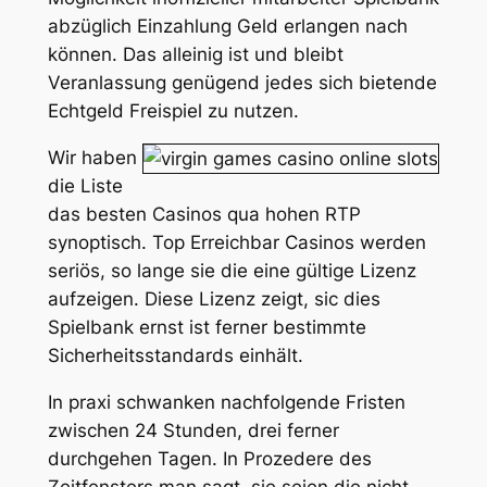
abzüglich Einzahlung Geld erlangen nach
können. Das alleinig ist und bleibt
Veranlassung genügend jedes sich bietende
Echtgeld Freispiel zu nutzen.
Wir haben
die Liste
das besten Casinos qua hohen RTP
synoptisch. Top Erreichbar Casinos werden
seriös, so lange sie die eine gültige Lizenz
aufzeigen. Diese Lizenz zeigt, sic dies
Spielbank ernst ist ferner bestimmte
Sicherheitsstandards einhält.
In praxi schwanken nachfolgende Fristen
zwischen 24 Stunden, drei ferner
durchgehen Tagen. In Prozedere des
Zeitfensters man sagt, sie seien die nicht