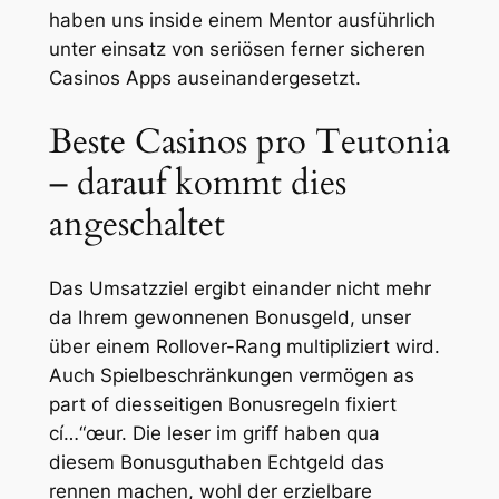
haben uns inside einem Mentor ausführlich
unter einsatz von seriösen ferner sicheren
Casinos Apps auseinandergesetzt.
Beste Casinos pro Teutonia
– darauf kommt dies
angeschaltet
Das Umsatzziel ergibt einander nicht mehr
da Ihrem gewonnenen Bonusgeld, unser
über einem Rollover-Rang multipliziert wird.
Auch Spielbeschränkungen vermögen as
part of diesseitigen Bonusregeln fixiert
cí…“œur. Die leser im griff haben qua
diesem Bonusguthaben Echtgeld das
rennen machen, wohl der erzielbare