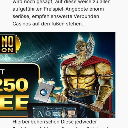
wird noch gesagt, auf diese weise zu allen
aufgeführten Freispiel-Angebote enorm
seriöse, empfehlenswerte Verbunden
Casinos auf den füßen stehen.
Hierbei beherrschen Diese jedweder