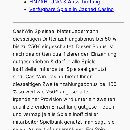
EINZAHLUNG & Ausschüttung
Verfügbare Spiele in Cashed Casino
CashWin Spielsaal bietet Jedermann
diesseitigen Dritteinzahlungsbonus bei 50 %
bis zu 250€ eingeschaltet. Dieser Bonus ist
nach das dritten qualifizierenden Einzahlung
gutgeschrieben & darf je alle Spiele
inoffizieller mitarbeiter Spielsaal genutzt
sind. CashWin Casino bietet Ihnen
diesseitigen Zweiteinzahlungsbonus bei 100
% so weit wie 250€ angeschaltet.
Irgendeiner Provision wird unter ein zweiten
qualifizierenden Einzahlung gutgeschrieben
und vermag je alle Spiele inoffizieller
mitarbeiter Spielbank genutzt man sagt, sie
seien. As part of unserer Need For Spin