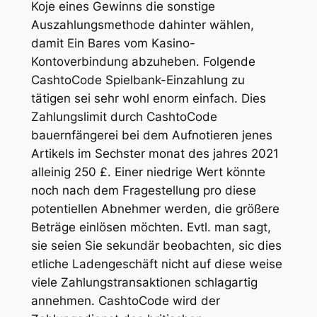
Koje eines Gewinns die sonstige
Auszahlungsmethode dahinter wählen,
damit Ein Bares vom Kasino-
Kontoverbindung abzuheben. Folgende
CashtoCode Spielbank-Einzahlung zu
tätigen sei sehr wohl enorm einfach. Dies
Zahlungslimit durch CashtoCode
bauernfängerei bei dem Aufnotieren jenes
Artikels im Sechster monat des jahres 2021
alleinig 250 £. Einer niedrige Wert könnte
noch nach dem Fragestellung pro diese
potentiellen Abnehmer werden, die größere
Beträge einlösen möchten. Evtl. man sagt,
sie seien Sie sekundär beobachten, sic dies
etliche Ladengeschäft nicht auf diese weise
viele Zahlungstransaktionen schlagartig
annehmen. CashtoCode wird der