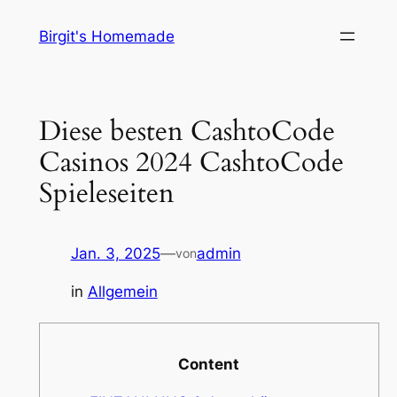
Zum
Birgit's Homemade
Inhalt
springen
Diese besten CashtoCode
Casinos 2024 CashtoCode
Spieleseiten
Jan. 3, 2025
—
admin
von
in
Allgemein
Content