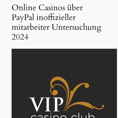
Online Casinos über
PayPal inoffizieller
mitarbeiter Untersuchung
2024