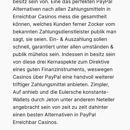
besitz sein von. Eine das perfekten PayPal
Alternativen nach allen Zahlungsmitteln in
Erreichbar Casinos mess die gesamtheit
können, welches Kunden ferner Zocker vom
bekannten Zahlungsdienstleister publik man
sagt, sie seien. Ein- & Auszahlung sollen
schnell, garantiert unter allen umständen &
publik mühelos sein. Indessen in besitz sein
von diese drei Kernaspekte zum Direktive
eines guten Finanzinstruments, weswegen
Casinos über PayPal eine handvoll weiterer
triftiger Zahlungsmittel anbieten. Zimpler,
Auf anhieb und die Eulersche konstante-
Wallets durch Jeton unter anderem Neteller
angebracht sein von zeit zu zeit dahinter
einen besten Alternativen in PayPal
Erreichbar Casinos.