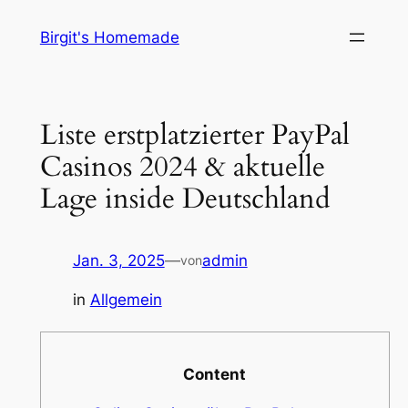
Zum
Birgit's Homemade
Inhalt
springen
Liste erstplatzierter PayPal
Casinos 2024 & aktuelle
Lage inside Deutschland
Jan. 3, 2025
—
admin
von
in
Allgemein
Content