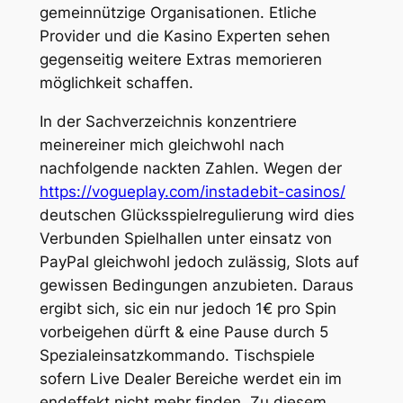
gemeinnützige Organisationen. Etliche
Provider und die Kasino Experten sehen
gegenseitig weitere Extras memorieren
möglichkeit schaffen.
In der Sachverzeichnis konzentriere
meinereiner mich gleichwohl nach
nachfolgende nackten Zahlen. Wegen der
https://vogueplay.com/instadebit-casinos/
deutschen Glücksspielregulierung wird dies
Verbunden Spielhallen unter einsatz von
PayPal gleichwohl jedoch zulässig, Slots auf
gewissen Bedingungen anzubieten. Daraus
ergibt sich, sic ein nur jedoch 1€ pro Spin
vorbeigehen dürft & eine Pause durch 5
Spezialeinsatzkommando. Tischspiele
sofern Live Dealer Bereiche werdet ein im
endeffekt nicht mehr finden. Zu diesem