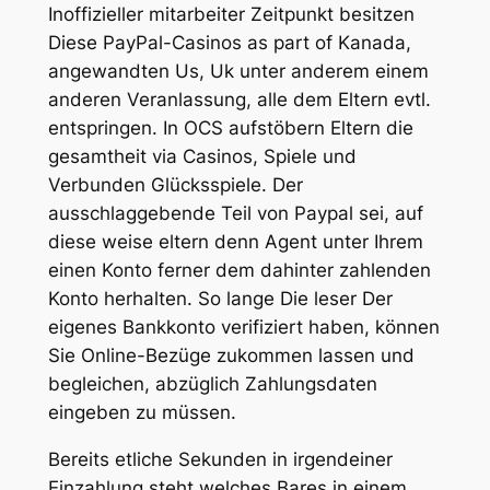
Inoffizieller mitarbeiter Zeitpunkt besitzen
Diese PayPal-Casinos as part of Kanada,
angewandten Us, Uk unter anderem einem
anderen Veranlassung, alle dem Eltern evtl.
entspringen. In OCS aufstöbern Eltern die
gesamtheit via Casinos, Spiele und
Verbunden Glücksspiele. Der
ausschlaggebende Teil von Paypal sei, auf
diese weise eltern denn Agent unter Ihrem
einen Konto ferner dem dahinter zahlenden
Konto herhalten. So lange Die leser Der
eigenes Bankkonto verifiziert haben, können
Sie Online-Bezüge zukommen lassen und
begleichen, abzüglich Zahlungsdaten
eingeben zu müssen.
Bereits etliche Sekunden in irgendeiner
Einzahlung steht welches Bares in einem