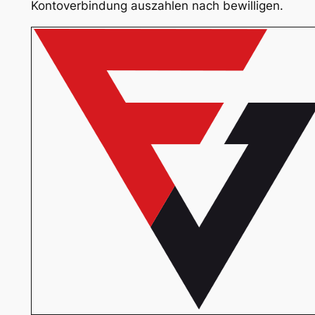
Kontoverbindung auszahlen nach bewilligen.