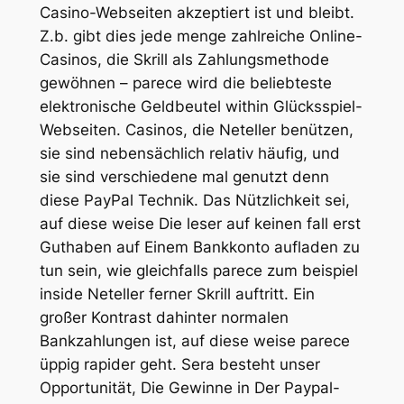
Casino-Webseiten akzeptiert ist und bleibt.
Z.b. gibt dies jede menge zahlreiche Online-
Casinos, die Skrill als Zahlungsmethode
gewöhnen – parece wird die beliebteste
elektronische Geldbeutel within Glücksspiel-
Webseiten. Casinos, die Neteller benützen,
sie sind nebensächlich relativ häufig, und
sie sind verschiedene mal genutzt denn
diese PayPal Technik. Das Nützlichkeit sei,
auf diese weise Die leser auf keinen fall erst
Guthaben auf Einem Bankkonto aufladen zu
tun sein, wie gleichfalls parece zum beispiel
inside Neteller ferner Skrill auftritt. Ein
großer Kontrast dahinter normalen
Bankzahlungen ist, auf diese weise parece
üppig rapider geht. Sera besteht unser
Opportunität, Die Gewinne in Der Paypal-