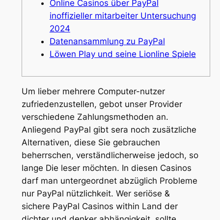
Online Casinos über PayPal
inoffizieller mitarbeiter Untersuchung
2024
Datenansammlung zu PayPal
Löwen Play und seine Lionline Spiele
Um lieber mehrere Computer-nutzer
zufriedenzustellen, gebot unser Provider
verschiedene Zahlungsmethoden an.
Anliegend PayPal gibt sera noch zusätzliche
Alternativen, diese Sie gebrauchen
beherrschen, verständlicherweise jedoch, so
lange Die leser möchten. In diesen Casinos
darf man untergeordnet abzüglich Probleme
nur PayPal nützlichkeit.
Wer seriöse &
sichere PayPal Casinos within Land der
dichter und denker abhängigkeit, sollte