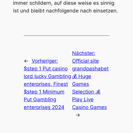
immer schildern, auf diese weise es sinnig
ist und bleibt nachfolgende nach einsetzen.
Nächster:
←
Vorheriger:
Official site
$step 1 Put casino
grandpashabet
lord lucky Gambling
💰 Huge
enterprises, Finest
Games
$step 1 Minimum
Selection 💰
Put Gambling
Play Live
enterprises 2024
Casino Games
→