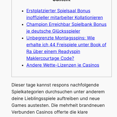
Erstplatzierter Spielsaal Bonus
inoffizieller mitarbeiter Kollationieren
Champion Erreichbar Spielbank Bonus
je deutsche Glücksspieler
Unbegrenzte Montagsspins: Wie
erhalte ich 44 Freispiele unter Book of
Ra über einem Readyspin
Maklercourtage Code?
Andere Wette-Lizenzen je Casinos
Dieser tage kannst respons nachfolgende
Spielkategorien durchsuchen unter anderem
deine Lieblingsspiele auftreiben und neue
Games austesten. Die mehrheit brandneuen
Verbunden Casinos offerte die klare