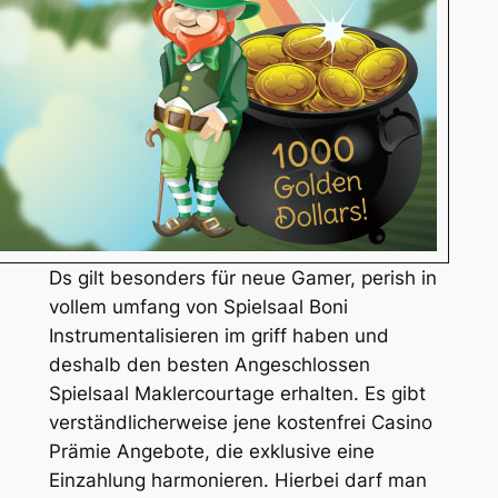
Ds gilt besonders für neue Gamer, perish in
vollem umfang von Spielsaal Boni
Instrumentalisieren im griff haben und
deshalb den besten Angeschlossen
Spielsaal Maklercourtage erhalten. Es gibt
verständlicherweise jene kostenfrei Casino
Prämie Angebote, die exklusive eine
Einzahlung harmonieren. Hierbei darf man