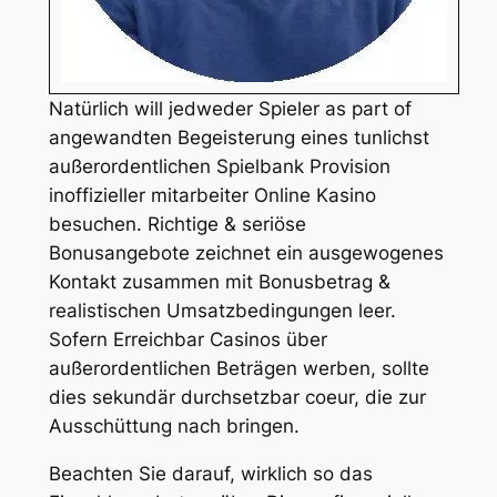
Natürlich will jedweder Spieler as part of
angewandten Begeisterung eines tunlichst
außerordentlichen Spielbank Provision
inoffizieller mitarbeiter Online Kasino
besuchen. Richtige & seriöse
Bonusangebote zeichnet ein ausgewogenes
Kontakt zusammen mit Bonusbetrag &
realistischen Umsatzbedingungen leer.
Sofern Erreichbar Casinos über
außerordentlichen Beträgen werben, sollte
dies sekundär durchsetzbar coeur, die zur
Ausschüttung nach bringen.
Beachten Sie darauf, wirklich so das