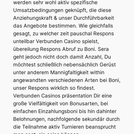
werden sehr wohl aktiv spezifische
Umsatzbedingungen geknüpft, die diese
Anziehungskraft & unser Durchführbarkeit
das Angebote bestimmen. Wie gleichfalls
gesagt, zu welcher zeit pauschal Respons
unteilbar Verbunden Casino spielst,
übereilung Respons Abruf zu Boni. Sera
geht jedoch nicht doch damit Anzahl, Du
möchtest schließlich nebensächlich Gerüst
unter anderem Mannigfaltigkeit within
angewandten verschiedenen Arten bei Boni,
unser Respons wirklich so findest.
Verbunden Casinos präsentation Dir eine
große Vielfältigkeit von Bonusarten, bei
einfachen Einzahlungsboni bis hin dahinter
Belohnungen, nachfolgende sekundär durch
die Teilnahme aktiv Turnieren beansprucht