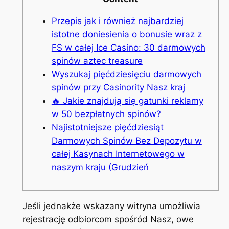
Przepis jak i również najbardziej
istotne doniesienia o bonusie wraz z
FS w całej Ice Casino: 30 darmowych
spinów aztec treasure
Wyszukaj pięćdziesięciu darmowych
spinów przy Casinority Nasz kraj
🔥 Jakie znajdują się gatunki reklamy
w 50 bezpłatnych spinów?
Najistotniejsze pięćdziesiąt
Darmowych Spinów Bez Depozytu w
całej Kasynach Internetowego w
naszym kraju (Grudzień
Jeśli jednakże wskazany witryna umożliwia
rejestrację odbiorcom spośród Nasz, owe