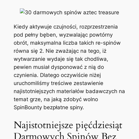
Kiedy aktywuje czujności, rozprzestrzenia
pod pełny bęben, wyzwalając powtórny
obrót, maksymalna liczba takich re-spinów
równa się 2. Nie zważając na tego, iż
wytwarzanie wydaje się tak chodliwa,
pewien musiał dysponować z nią do
czynienia. Dlatego oczywiście niżej
uruchomiliśmy treściwe zestawienie
najistotniejszych materiałów badawczych na
temat grze, na jaką zdobyć wolno
SpinBounty bezpłatne spiny.
Najistotniejsze pięćdziesiąt
Darmowych Spinów Bez