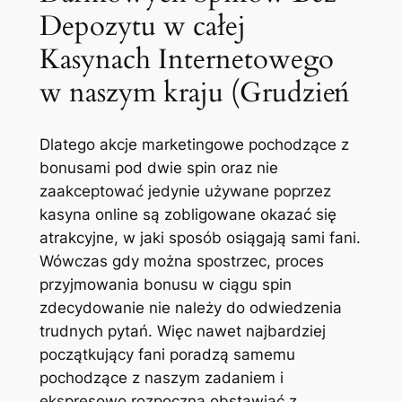
Depozytu w całej
Kasynach Internetowego
w naszym kraju (Grudzień
Dlatego akcje marketingowe pochodzące z
bonusami pod dwie spin oraz nie
zaakceptować jedynie używane poprzez
kasyna online są zobligowane okazać się
atrakcyjne, w jaki sposób osiągają sami fani.
Wówczas gdy można spostrzec, proces
przyjmowania bonusu w ciągu spin
zdecydowanie nie należy do odwiedzenia
trudnych pytań. Więc nawet najbardziej
początkujący fani poradzą samemu
pochodzące z naszym zadaniem i
ekspresowo rozpoczną obstawiać z