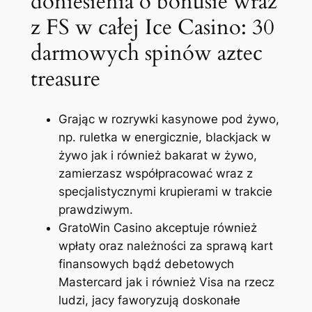
doniesienia o bonusie wraz
z FS w całej Ice Casino: 30
darmowych spinów aztec
treasure
Grając w rozrywki kasynowe pod żywo,
np. ruletka w energicznie, blackjack w
żywo jak i również bakarat w żywo,
zamierzasz współpracować wraz z
specjalistycznymi krupierami w trakcie
prawdziwym.
GratoWin Casino akceptuje również
wpłaty oraz należności za sprawą kart
finansowych bądź debetowych
Mastercard jak i również Visa na rzecz
ludzi, jacy faworyzują doskonałe