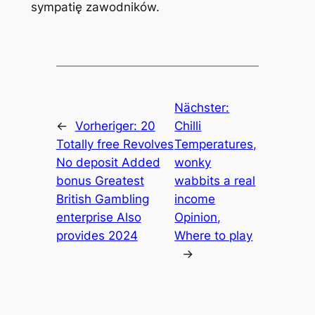
sympatię zawodników.
Nächster:
←
Vorheriger:
20
Chilli
Totally free Revolves
Temperatures,
No deposit Added
wonky
bonus Greatest
wabbits a real
British Gambling
income
enterprise Also
Opinion,
provides 2024
Where to play
→