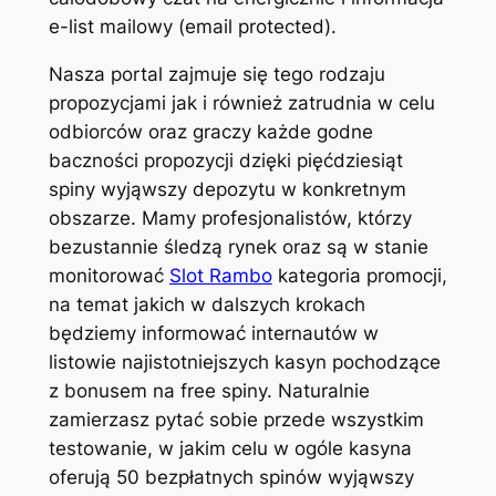
e-list mailowy (email protected).
Nasza portal zajmuje się tego rodzaju
propozycjami jak i również zatrudnia w celu
odbiorców oraz graczy każde godne
baczności propozycji dzięki pięćdziesiąt
spiny wyjąwszy depozytu w konkretnym
obszarze. Mamy profesjonalistów, którzy
bezustannie śledzą rynek oraz są w stanie
monitorować
Slot Rambo
kategoria promocji,
na temat jakich w dalszych krokach
będziemy informować internautów w
listowie najistotniejszych kasyn pochodzące
z bonusem na free spiny. Naturalnie
zamierzasz pytać sobie przede wszystkim
testowanie, w jakim celu w ogóle kasyna
oferują 50 bezpłatnych spinów wyjąwszy