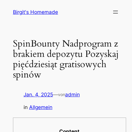
Zum
Birgit's Homemade
Inhalt
springen
SpinBounty Nadprogram z
brakiem depozytu Pozyskaj
pięćdziesiąt gratisowych
spinów
Jan. 4, 2025
—
admin
von
in
Allgemein
Content