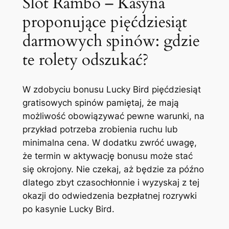
Slot Rambo – Kasyna
proponujące pięćdziesiąt
darmowych spinów: gdzie
te rolety odszukać?
W zdobyciu bonusu Lucky Bird pięćdziesiąt
gratisowych spinów pamiętaj, że mają
możliwość obowiązywać pewne warunki, na
przykład potrzeba zrobienia ruchu lub
minimalna cena. W dodatku zwróć uwagę,
że termin w aktywację bonusu może stać
się okrojony. Nie czekaj, aż będzie za późno
dlatego zbyt czasochłonnie i wyzyskaj z tej
okazji do odwiedzenia bezpłatnej rozrywki
po kasynie Lucky Bird.