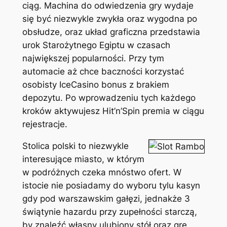
ciąg. Machina do odwiedzenia gry wydaje
się być niezwykle zwykła oraz wygodna po
obsłudze, oraz układ graficzna przedstawia
urok Starożytnego Egiptu w czasach
największej popularności. Przy tym
automacie aż chce baczności korzystać
osobisty IceCasino bonus z brakiem
depozytu. Po wprowadzeniu tych każdego
kroków aktywujesz Hit’n’Spin premia w ciągu
rejestracje.
Stolica polski to niezwykle
interesujące miasto, w którym
w podróżnych czeka mnóstwo ofert. W
istocie nie posiadamy do wyboru tylu kasyn
gdy pod warszawskim gałęzi, jednakże 3
świątynie hazardu przy zupełności starczą,
by znaleźć własny ulubiony stół oraz grę.