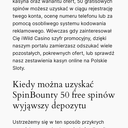
kasyna oraz wariantu ofert, 50 gratisowych
spinów możesz uzyskać w ciągu rejestrację
twego konta, ocenę numeru telefonu lub za
pomocą osobliwego systemu kodowania
reklamowego. Wówczas gdy zainteresował
Cię iWild Casino szyfr promocyjny, dzięki
naszym portalu zamierzasz odszukać wiele
pozostałych, pokrewnych ofert, lub sprawdź
nasz zestawienia kasyn online na Polskie
Sloty.
Kiedy można uzyskać
SpinBounty 50 free spinów
wyjąwszy depozytu
Ustrzeżemy się w ten sposób przykrych