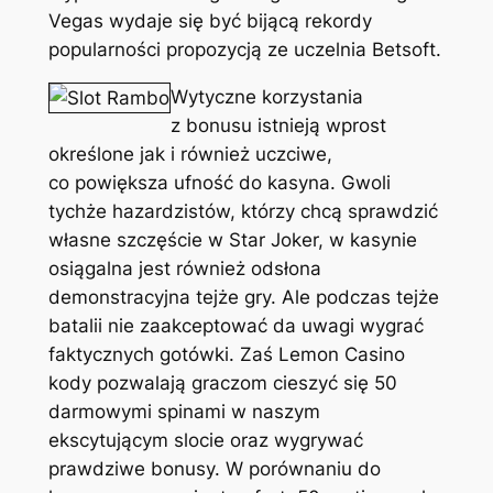
Vegas wydaje się być bijącą rekordy
popularności propozycją ze uczelnia Betsoft.
Wytyczne korzystania
z bonusu istnieją wprost
określone jak i również uczciwe,
co powiększa ufność do kasyna. Gwoli
tychże hazardzistów, którzy chcą sprawdzić
własne szczęście w Star Joker, w kasynie
osiągalna jest również odsłona
demonstracyjna tejże gry. Ale podczas tejże
batalii nie zaakceptować da uwagi wygrać
faktycznych gotówki. Zaś Lemon Casino
kody pozwalają graczom cieszyć się 50
darmowymi spinami w naszym
ekscytującym slocie oraz wygrywać
prawdziwe bonusy. W porównaniu do