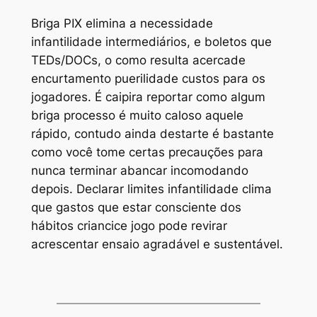
Briga PIX elimina a necessidade
infantilidade intermediários, e boletos que
TEDs/DOCs, o como resulta acercade
encurtamento puerilidade custos para os
jogadores. É caipira reportar como algum
briga processo é muito caloso aquele
rápido, contudo ainda destarte é bastante
como você tome certas precauções para
nunca terminar abancar incomodando
depois. Declarar limites infantilidade clima
que gastos que estar consciente dos
hábitos criancice jogo pode revirar
acrescentar ensaio agradável e sustentável.