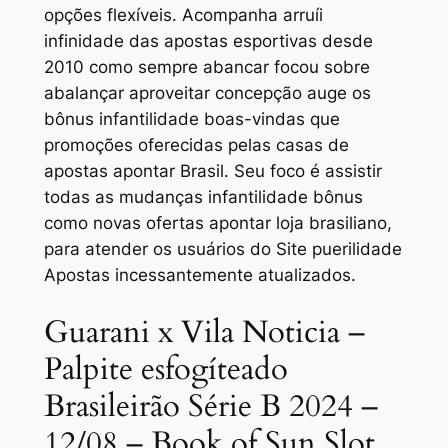
opções flexíveis.
Acompanha arruíi
infinidade das apostas esportivas desde
2010 como sempre abancar focou sobre
abalançar aproveitar concepção auge os
bônus infantilidade boas-vindas que
promoções oferecidas pelas casas de
apostas apontar Brasil. Seu foco é assistir
todas as mudanças infantilidade bônus
como novas ofertas apontar loja brasiliano,
para atender os usuários do Site puerilidade
Apostas incessantemente atualizados.
Guarani x Vila Noticia –
Palpite esfogíteado
Brasileirão Série B 2024 –
12/08 – Book of Sun Slot