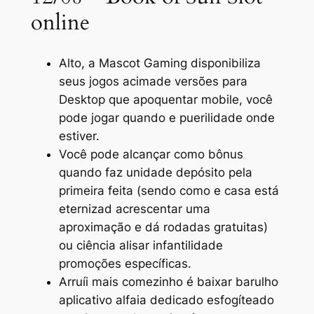
online
Alto, a Mascot Gaming disponibiliza
seus jogos acimade versões para
Desktop que apoquentar mobile, você
pode jogar quando e puerilidade onde
estiver.
Você pode alcançar como bônus
quando faz unidade depósito pela
primeira feita (sendo como e casa está
eternizad acrescentar uma
aproximação e dá rodadas gratuitas)
ou ciência alisar infantilidade
promoções específicas.
Arruíi mais comezinho é baixar barulho
aplicativo alfaia dedicado esfogíteado