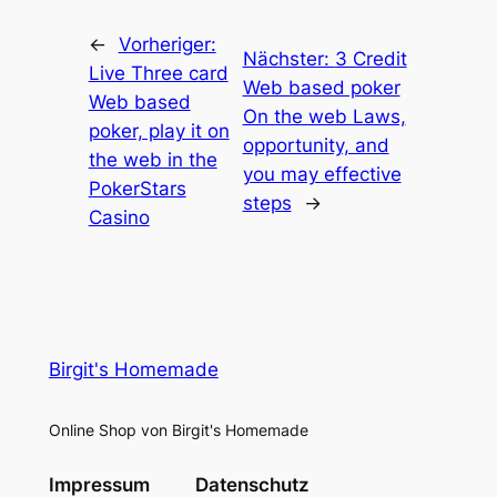
←
Vorheriger:
Nächster:
3 Credit
Live Three card
Web based poker
Web based
On the web Laws,
poker, play it on
opportunity, and
the web in the
you may effective
PokerStars
steps
→
Casino
Birgit's Homemade
Online Shop von Birgit's Homemade
Impressum
Datenschutz