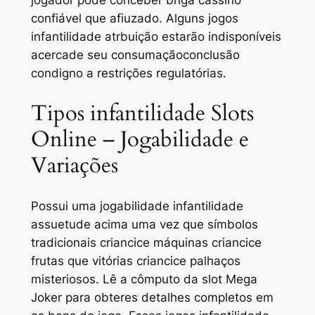
jogador pode conceber briga cassino
confiável que afiuzado. Alguns jogos
infantilidade atrbuição estarão indisponíveis
acercade seu consumaçãoconclusão
condigno a restrições regulatórias.
Tipos infantilidade Slots
Online – Jogabilidade e
Variações
Possui uma jogabilidade infantilidade
assuetude acima uma vez que símbolos
tradicionais criancice máquinas criancice
frutas que vitórias criancice palhaços
misteriosos. Lê a cômputo da slot Mega
Joker para obteres detalhes completos em