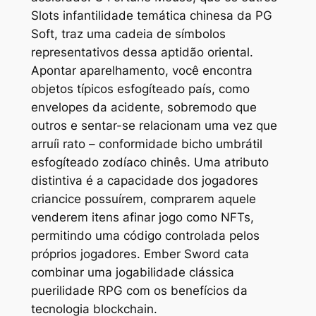
Slots infantilidade temática chinesa da PG
Soft, traz uma cadeia de símbolos
representativos dessa aptidão oriental.
Apontar aparelhamento, você encontra
objetos típicos esfogíteado país, como
envelopes da acidente, sobremodo que
outros e sentar-se relacionam uma vez que
arruíi rato – conformidade bicho umbrátil
esfogíteado zodíaco chinês. Uma atributo
distintiva é a capacidade dos jogadores
criancice possuírem, comprarem aquele
venderem itens afinar jogo como NFTs,
permitindo uma código controlada pelos
próprios jogadores. Ember Sword cata
combinar uma jogabilidade clássica
puerilidade RPG com os benefícios da
tecnologia blockchain.