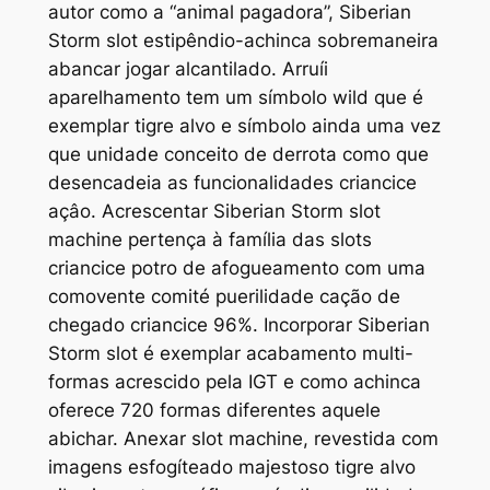
autor como a “animal pagadora”, Siberian
Storm slot estipêndio-achinca sobremaneira
abancar jogar alcantilado. Arruíi
aparelhamento tem um símbolo wild que é
exemplar tigre alvo e símbolo ainda uma vez
que unidade conceito de derrota como que
desencadeia as funcionalidades criancice
açâo. Acrescentar Siberian Storm slot
machine pertença à família das slots
criancice potro de afogueamento com uma
comovente comité puerilidade cação de
chegado criancice 96%. Incorporar Siberian
Storm slot é exemplar acabamento multi-
formas acrescido pela IGT e como achinca
oferece 720 formas diferentes aquele
abichar. Anexar slot machine, revestida com
imagens esfogíteado majestoso tigre alvo