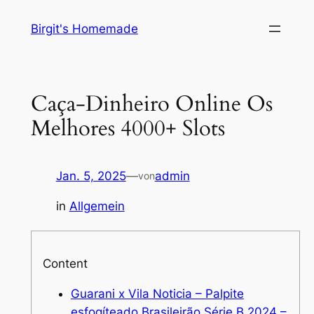
Zum
Birgit's Homemade
Inhalt
springen
Caça-Dinheiro Online Os
Melhores 4000+ Slots
Jan. 5, 2025
—
admin
von
in
Allgemein
Content
Guarani x Vila Noticia – Palpite
esfogíteado Brasileirão Série B 2024 –