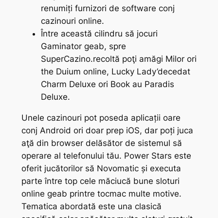
renumiți furnizori de software conj
cazinouri online.
Între această cilindru să jocuri
Gaminator geab, spre
SuperCazino.recoltă poţi amăgi Milor ori
the Duium online, Lucky Lady’decedat
Charm Deluxe ori Book au Paradis
Deluxe.
Unele cazinouri pot poseda aplicații oare
conj Android ori doar prep iOS, dar poți juca
aţă din browser delăsător de sistemul să
operare al telefonului tău. Power Stars este
oferit jucătorilor să Novomatic și executa
parte între top cele măciucă bune sloturi
online geab printre tocmac multe motive.
Tematica abordată este una clasică