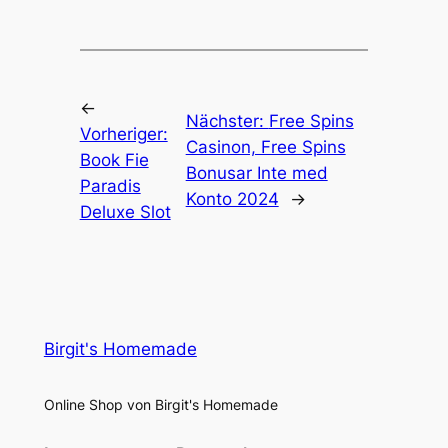
←
Nächster:
Free Spins
Vorheriger:
Casinon, Free Spins
Book Fie
Bonusar Inte med
Paradis
Konto 2024
→
Deluxe Slot
Birgit's Homemade
Online Shop von Birgit's Homemade